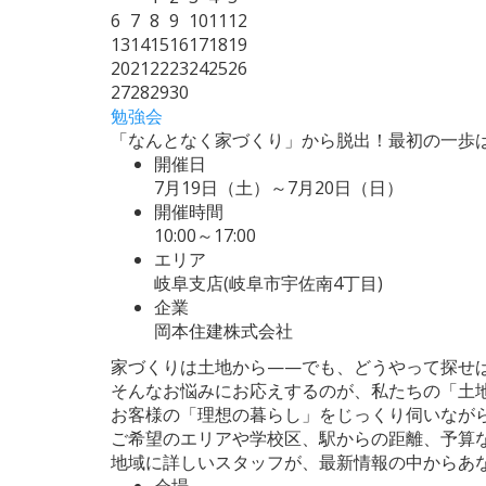
6
7
8
9
10
11
12
13
14
15
16
17
18
19
20
21
22
23
24
25
26
27
28
29
30
勉強会
「なんとなく家づくり」から脱出！最初の一歩
開催日
7月19日（土）～7月20日（日）
開催時間
10:00～17:00
エリア
岐阜支店(岐阜市宇佐南4丁目)
企業
岡本住建株式会社
家づくりは土地から——でも、どうやって探せ
そんなお悩みにお応えするのが、私たちの「土
お客様の「理想の暮らし」をじっくり伺いなが
ご希望のエリアや学校区、駅からの距離、予算
地域に詳しいスタッフが、最新情報の中からあ
会場