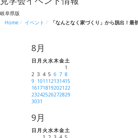
見学会イベント情報
岐阜県版
Home
イベント
「なんとなく家づくり」から脱出！最
8月
日
月
火
水
木
金
土
1
2
3
4
5
6
7
8
9
10
11
12
13
14
15
16
17
18
19
20
21
22
23
24
25
26
27
28
29
30
31
9月
日
月
火
水
木
金
土
1
2
3
4
5