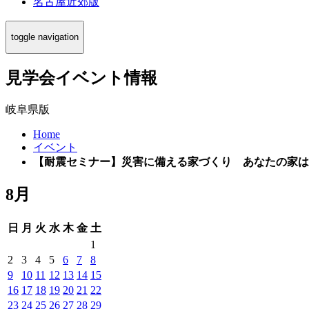
名古屋近郊版
toggle navigation
見学会イベント情報
岐阜県版
Home
イベント
【耐震セミナー】災害に備える家づくり あなたの家は
8月
日
月
火
水
木
金
土
1
2
3
4
5
6
7
8
9
10
11
12
13
14
15
16
17
18
19
20
21
22
23
24
25
26
27
28
29