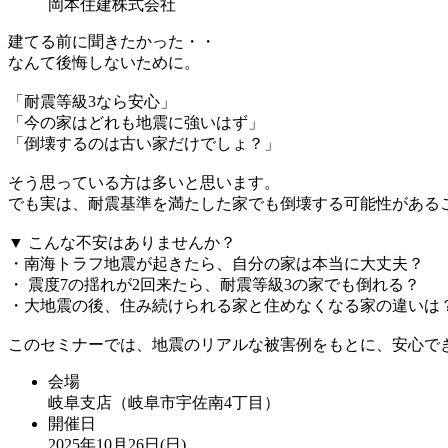
岡本住建株式会社
建てる前に聞きたかった・・
なんて後悔しないために。
「耐震等級3なら安心」
「今の家はどれも地震に強いはず」
「倒壊するのは古い家だけでしょ？」
そう思っている方は多いと思います。
でも実は、耐震基準を満たした家でも倒壊する可能性がある
▼ こんな不安はありませんか？
・南海トラフ地震が起きたら、自分の家は本当に大丈夫？
・ 震度7の揺れが2回来たら、耐震等級3の家でも倒れる？
・大地震の後、住み続けられる家と住めなくなる家の違いは
このセミナーでは、地震のリアルな被害例をもとに、安心で
会場
岐阜支店（岐阜市宇佐南4丁目）
開催日
2025年10月26日(日)