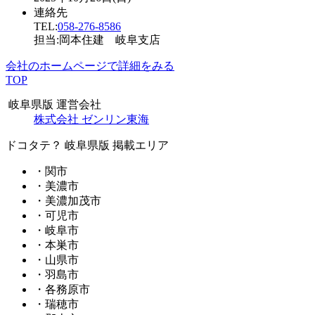
連絡先
TEL:
058-276-8586
担当:岡本住建 岐阜支店
会社のホームページで詳細をみる
TOP
岐阜県版 運営会社
株式会社 ゼンリン東海
ドコタテ？ 岐阜県版 掲載エリア
・関市
・美濃市
・美濃加茂市
・可児市
・岐阜市
・本巣市
・山県市
・羽島市
・各務原市
・瑞穂市