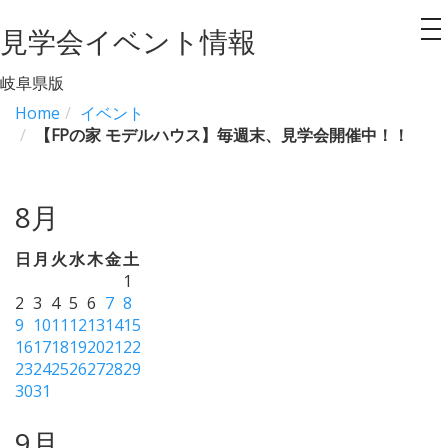
見学会イベント情報
to
na
岐阜県版
Home
イベント
【FPの家 モデルハウス】毎週末、見学会開催中！！
8月
日
月
火
水
木
金
土
1
2
3
4
5
6
7
8
9
10
11
12
13
14
15
16
17
18
19
20
21
22
23
24
25
26
27
28
29
30
31
9月