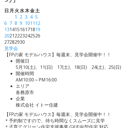
日
月
火
水
木
金
土
1
2
3
4
5
6
7
8
9
10
11
12
13
14
15
16
17
18
19
20
21
22
23
24
25
26
27
28
29
30
見学会
【FPの家 モデルハウス】毎週末、見学会開催中！！
開催日
5月10(土)、11(日) 17(土)、18(日) 24(土)、25(日)
開催時間
AM10:00～PM16:00
エリア
各務原市
企業
株式会社 イトー住建
【FPの家 モデルハウス】毎週末、見学会開催中！！
＊予約制ですので、待ち時間なくスムーズに見学
＊子育てグリーン住宅支援事業 GX志向型住宅 対応