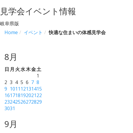
navigation
見学会イベント情報
岐阜県版
Home
イベント
快適な住まいの体感見学会
8月
日
月
火
水
木
金
土
1
2
3
4
5
6
7
8
9
10
11
12
13
14
15
16
17
18
19
20
21
22
23
24
25
26
27
28
29
30
31
9月