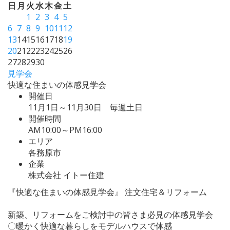
日
月
火
水
木
金
土
1
2
3
4
5
6
7
8
9
10
11
12
13
14
15
16
17
18
19
20
21
22
23
24
25
26
27
28
29
30
見学会
快適な住まいの体感見学会
開催日
11月1日～11月30日 毎週土日
開催時間
AM10:00～PM16:00
エリア
各務原市
企業
株式会社 イトー住建
『快適な住まいの体感見学会』 注文住宅＆リフォーム
新築、リフォームをご検討中の皆さま必見の体感見学会
〇暖かく快適な暮らしをモデルハウスで体感