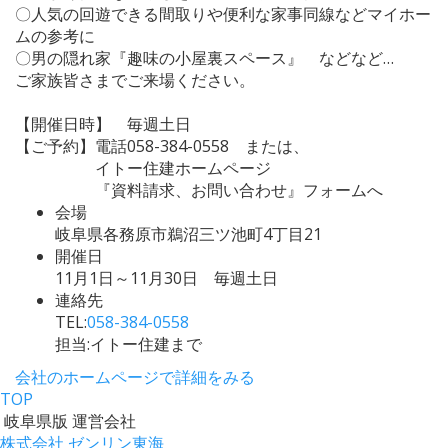
〇人気の回遊できる間取りや便利な家事同線などマイホー
ムの参考に
〇男の隠れ家『趣味の小屋裏スペース』 などなど…
ご家族皆さまでご来場ください。
【開催日時】 毎週土日
【ご予約】電話058-384-0558 または、
イトー住建ホームページ
『資料請求、お問い合わせ』フォームへ
会場
岐阜県各務原市鵜沼三ツ池町4丁目21
開催日
11月1日～11月30日 毎週土日
連絡先
TEL:
058-384-0558
担当:イトー住建まで
会社のホームページで詳細をみる
TOP
岐阜県版 運営会社
株式会社 ゼンリン東海