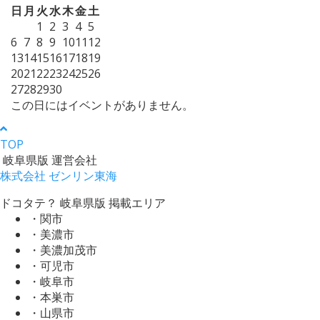
日
月
火
水
木
金
土
1
2
3
4
5
6
7
8
9
10
11
12
13
14
15
16
17
18
19
20
21
22
23
24
25
26
27
28
29
30
この日にはイベントがありません。
TOP
岐阜県版 運営会社
株式会社 ゼンリン東海
ドコタテ？ 岐阜県版 掲載エリア
・関市
・美濃市
・美濃加茂市
・可児市
・岐阜市
・本巣市
・山県市