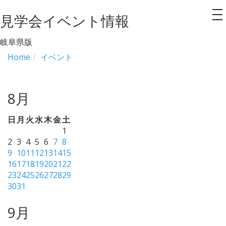
見学会イベント情報
to
na
岐阜県版
Home
イベント
8月
日
月
火
水
木
金
土
1
2
3
4
5
6
7
8
9
10
11
12
13
14
15
16
17
18
19
20
21
22
23
24
25
26
27
28
29
30
31
9月