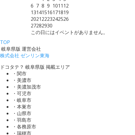
6
7
8
9
10
11
12
13
14
15
16
17
18
19
20
21
22
23
24
25
26
27
28
29
30
この日にはイベントがありません。
TOP
岐阜県版 運営会社
株式会社 ゼンリン東海
ドコタテ？ 岐阜県版 掲載エリア
・関市
・美濃市
・美濃加茂市
・可児市
・岐阜市
・本巣市
・山県市
・羽島市
・各務原市
・瑞穂市