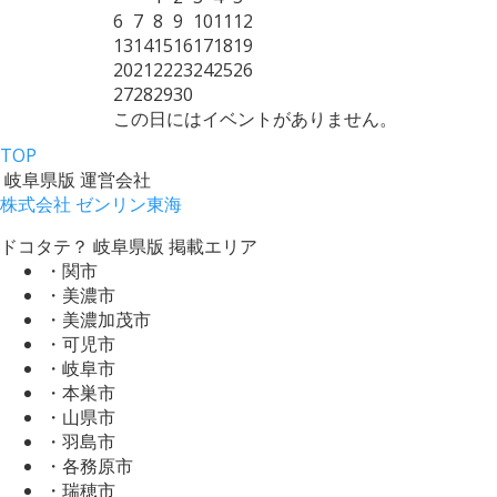
6
7
8
9
10
11
12
13
14
15
16
17
18
19
20
21
22
23
24
25
26
27
28
29
30
この日にはイベントがありません。
TOP
岐阜県版 運営会社
株式会社 ゼンリン東海
ドコタテ？ 岐阜県版 掲載エリア
・関市
・美濃市
・美濃加茂市
・可児市
・岐阜市
・本巣市
・山県市
・羽島市
・各務原市
・瑞穂市