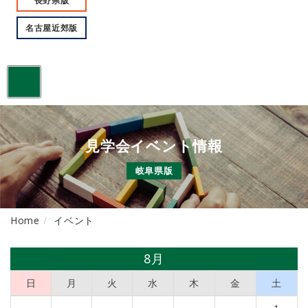
長野県版
名古屋近郊版
toggle
navigation
見学会イベント情報
岐阜県版
Home
イベント
8月
日
月
火
水
木
金
土