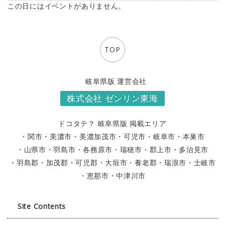
この日にはイベントがありません。
TOP
岐阜県版 運営会社
株式会社 ゼンリン東海
ドコタテ？ 岐阜県版 掲載エリア
・関市
・美濃市
・美濃加茂市
・可児市
・岐阜市
・本巣市
・山県市
・羽島市
・各務原市
・瑞穂市
・郡上市
・多治見市
・羽島郡
・加茂郡
・可児郡
・大垣市
・養老郡
・瑞浪市
・土岐市
・恵那市
・中津川市
Site Contents