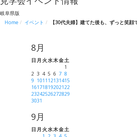
見学会イベント情報
岐阜県版
Home
イベント
【30代夫婦】建てた後も、ずっと笑顔
8月
日
月
火
水
木
金
土
1
2
3
4
5
6
7
8
9
10
11
12
13
14
15
16
17
18
19
20
21
22
23
24
25
26
27
28
29
30
31
9月
日
月
火
水
木
金
土
1
2
3
4
5