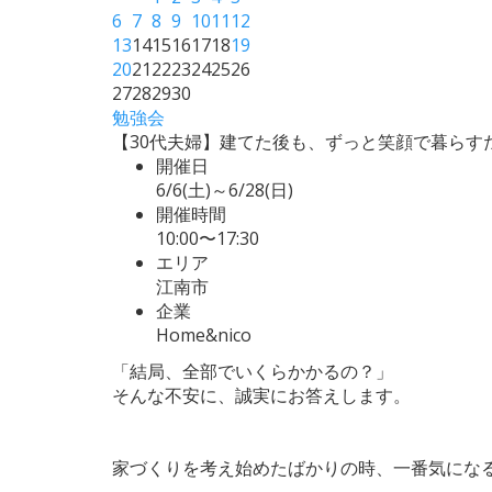
6
7
8
9
10
11
12
13
14
15
16
17
18
19
20
21
22
23
24
25
26
27
28
29
30
勉強会
【30代夫婦】建てた後も、ずっと笑顔で暮らす
開催日
6/6(土)～6/28(日)
開催時間
10:00〜17:30
エリア
江南市
企業
Home&nico
「結局、全部でいくらかかるの？」
そんな不安に、誠実にお答えします。
家づくりを考え始めたばかりの時、一番気になる